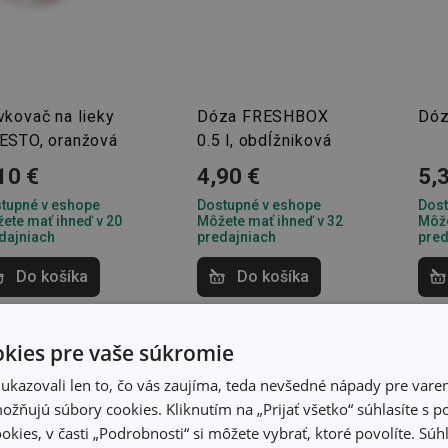
vkovač na lieky
Dóza FRESHBOX
Dóz
ESTO, oranžová
0.5 l, obdĺžniková
10 €
4,90 €
5,
tupné v eshope
Dostupné v eshope
Dost
ete mať ihneď v 20
Môžete mať ihneď v 32
Môže
dajniach
predajniach
pred
Do košíka
Do košíka
kies pre vaše súkromie
kazovali len to, čo vás zaujíma, teda nevšedné nápady pre varen
žňujú súbory cookies. Kliknutím na „Prijať všetko“ súhlasíte s 
okies, v časti „Podrobnosti“ si môžete vybrať, ktoré povolíte. Sú