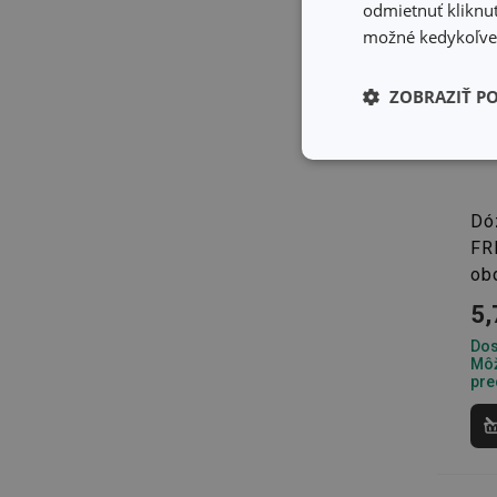
odmietnuť kliknut
možné kedykoľvek
ZOBRAZIŤ P
Základné (fun
cookies
Dó
FR
ob
5,
Základné (fun
Dos
Môž
Nevyhnutne potrebné 
pre
Webová lokalita sa n
Názov
receive-cookie-dep