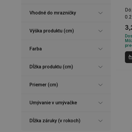
Dó
Vhodné do mrazničky
0.2
3,
Výška produktu (cm)
Dos
Môž
pre
Farba
Dĺžka produktu (cm)
Priemer (cm)
Umývanie v umývačke
Dĺžka záruky (v rokoch)