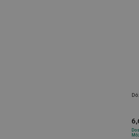
cjConsent
udid
__rtbh.lid
pid
lastVisitedProducts
Dó
shopsys_abc
6,
SERVERID
Dos
Môž