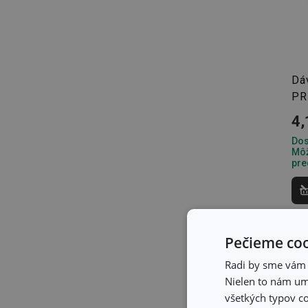
Dá
PR
4,
Dos
Môž
pre
Pečieme coo
Radi by sme vám u
Nielen to nám umo
všetkých typov co