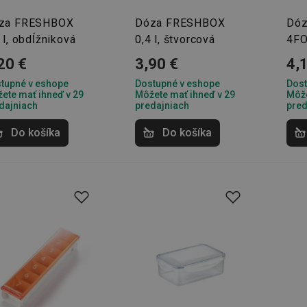
za FRESHBOX
Dóza FRESHBOX
Dóz
 l, obdĺžniková
0,4 l, štvorcová
4F
20 €
3,90 €
4,
tupné v eshope
Dostupné v eshope
Dost
ete mať ihneď v 29
Môžete mať ihneď v 29
Môže
dajniach
predajniach
pred
Do košíka
Do košíka