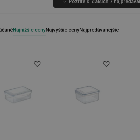
Pozrite si ďalších 7 najpredáv
účané
Najnižšie ceny
Najvyššie ceny
Najpredávanejšie