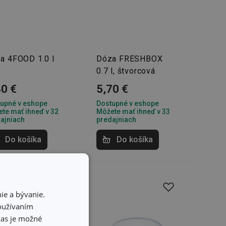
a 4FOOD 1.0 l
Dóza FRESHBOX
0.7 l, štvorcová
30 €
5,70 €
upné v eshope
Dostupné v eshope
te mať ihneď v 32
Môžete mať ihneď v 33
ajniach
predajniach
Do košíka
Do košíka
ie a bývanie.
používaním
hlas je možné