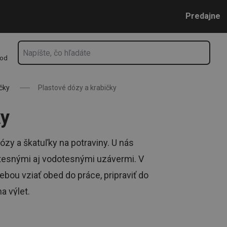
 🍏🍄
Prejsť na vyhľadávanie
Prejsť na hlavný obsah
Prejsť na navigáciu
Predajne
hod
čky
Plastové dózy a krabičky
ky
dózy a škatuľky na potraviny. U nás
tesnými aj vodotesnými uzávermi. V
ou vziať obed do práce, pripraviť do
a výlet.