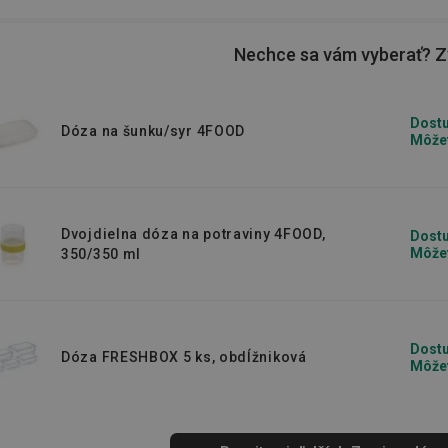
traviny v náleve, aj na tieto účely
 navyše vhodné na umývanie v umývačke!
Nechce sa vám vyberať? Zv
sky na pitie
vrátane
náhradných dielov
 tak pre vašich najmenších. Inšpirujte sa
Dostu
Dóza na šunku/syr 4FOOD
Môžet
Dvojdielna dóza na potraviny 4FOOD,
Dostu
Môžet
350/350 ml
Dostu
Dóza FRESHBOX 5 ks, obdĺžniková
Môžet