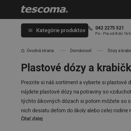
Nachádzate sa na stránke Plastové škatuľky a dózy na potraviny
042 2275 521
Kategórie produktov
Po - Pia od 8 do 16 
Úvodná strana
Domácnosť
Dózy a krabi
Plastové dózy a krabič
Prezrite si náš sortiment a vyberte si plastové 
nájdete plastové dózy na potraviny so vzducho
týchto šikovných dózach si potom môžete so seb
nich desiatu deťom do školy alebo celej rodine n
Čítať ďalej