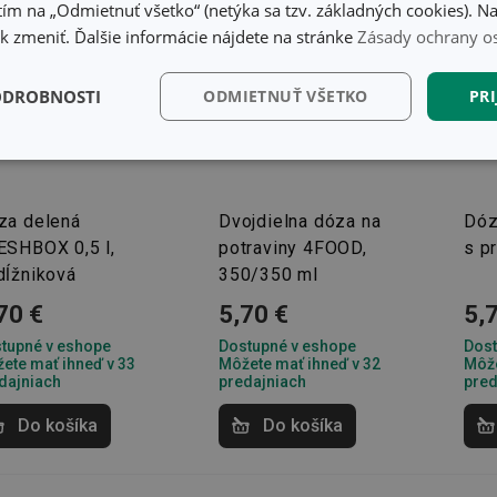
ím na „Odmietnuť všetko“ (netýka sa tzv. základných cookies). Na
 zmeniť. Ďalšie informácie nájdete na stránke
Zásady ochrany o
ODROBNOSTI
ODMIETNUŤ VŠETKO
PRI
kčné)
Analytické a
Marketingové
Fu
preferenčné cookies
cookies
za delená
Dvojdielna dóza na
Dóz
ESHBOX 0,5 l,
potraviny 4FOOD,
s p
dĺžniková
350/350 ml
70 €
5,70 €
5,
kčné) cookies
Analytické a preferenčné cookies
Marketingové cookies
F
tupné v eshope
Dostupné v eshope
Dost
ete mať ihneď v 33
Môžete mať ihneď v 32
Môže
súbory cookie umožňujú základné funkcie webovej lokality, ako prihlásenie používate
dajniach
predajniach
pred
edá správne používať bez nevyhnutne potrebných súborov cookie.
Do košíka
Do košíka
Poskytovateľ
/
Uplynutie
Popis
Doména
platnosti
recation
.doubleclick.net
4 mesiace
Tento soubor cookie se používá pro sig
4 týždne
webových stránek o depreciaci soubor