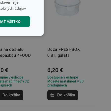
stavenie je
sobných údajov
JAŤ VŠETKO
nkčné súbory
a na desiatu
Dóza FRESHBOX
repážkou 4FOOD
0.8 l, guľatá
70 €
6,20 €
unkčné súbory
upné v eshope
Dostupné v eshope
te mať ihneď v 32
Môžete mať ihneď v 30
ľa a správa účtu.
ajniach
predajniach
Do košíka
Do košíka
nál majiteli
ů cookie, které