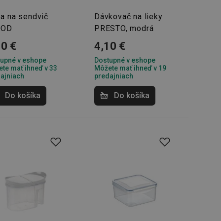
a na sendvič
Dávkovač na lieky
OOD
PRESTO, modrá
10 €
4,10 €
upné v eshope
Dostupné v eshope
te mať ihneď v 33
Môžete mať ihneď v 19
ajniach
predajniach
Do košíka
Do košíka