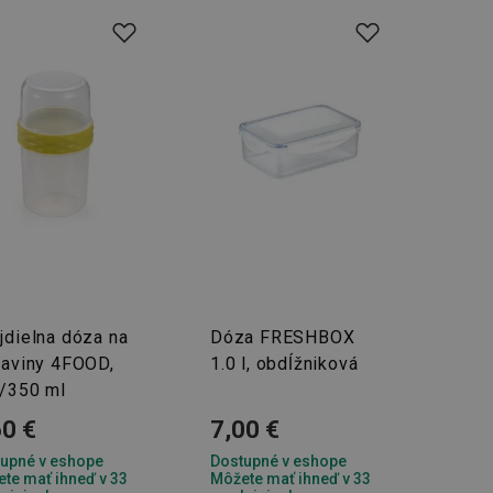
řizpůsobivosti s
právními předpisy o
ádání souhlasu
ránkách.
ntifikaci zařízení,
aby sledovala
enost.
ingu a ke zlepšení
e je přiřadí
tnější a efektivnější
evníkom webových
Twitterom z webovej
ledné produkty
jdielna dóza na
Dóza FRESHBOX
 skúseností
raviny 4FOOD,
1.0 l, obdĺžniková
/350 ml
60 €
7,00 €
e. Identifikuje
u do prehľadávača.
upné v eshope
Dostupné v eshope
lancer.
te mať ihneď v 33
Môžete mať ihneď v 33