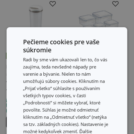
Pečieme cookies pre vaše
súkromie
Novinka
Radi by sme vám ukazovali len to, čo vás
zaujíma, teda nevšedné nápady pre
Dóza na špagety
Dóza FRESHBOX 5 ks,
varenie a bývanie. Nielen to nám
s dávkovacím uzáverom
štvorcová
umožňujú súbory cookies. Kliknutím na
4FOOD 1,6 l
„Prijať všetko“ súhlasíte s používaním
7,40 €
25,70 €
všetkých typov cookies, v časti
Dostupné v eshope
Dostupné v eshope
„Podrobnosti“ si môžete vybrať, ktoré
Môžete mať ihneď v 31
Môžete mať ihneď v 27
povolíte. Súhlas je možné odmietnuť
predajniach
predajniach
kliknutím na „Odmietnuť všetko“ (netýka
Do košíka
Do košíka
sa tzv. základných cookies). Nastavenie je
možné kedykoľvek zmeniť. Ďalšie