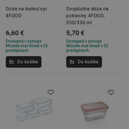
Dóza na šunku/syr
Dvojdielna dóza na
4FOOD
potraviny 4FOOD,
350/350 ml
6,60 €
5,70 €
Dostupné v eshope
Dostupné v eshope
Môžete mať ihneď v 33
Môžete mať ihneď v 32
predajniach
predajniach
Do košíka
Do košíka