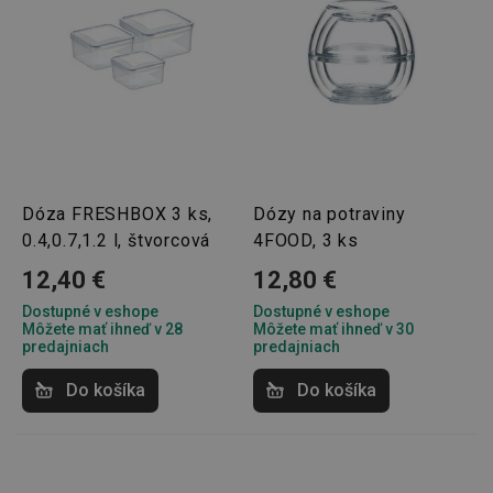
Dóza FRESHBOX 3 ks,
Dózy na potraviny
0.4,0.7,1.2 l, štvorcová
4FOOD, 3 ks
12,40 €
12,80 €
Dostupné v eshope
Dostupné v eshope
Môžete mať ihneď v 28
Môžete mať ihneď v 30
predajniach
predajniach
Do košíka
Do košíka