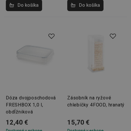
Do košíka
Do košíka
Google
Privacy Policy
cjConsent
.tescoma.sk
1 rok
udid
.tescoma.cz
1 mesiac
Dóza dvojposchodová
Zásobník na ryžové
FRESHBOX 1,0 l,
chlebíčky 4FOOD, hranatý
obdĺžniková
12,40 €
15,70 €
Dostupné v eshope
Dostupné v eshope