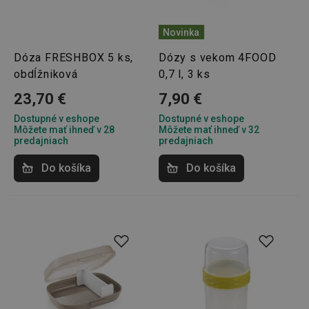
Novinka
Dóza FRESHBOX 5 ks,
Dózy s vekom 4FOOD
obdĺžniková
0,7 l, 3 ks
23,70 €
7,90 €
Dostupné v eshope
Dostupné v eshope
Môžete mať ihneď v 28
Môžete mať ihneď v 32
predajniach
predajniach
Do košíka
Do košíka