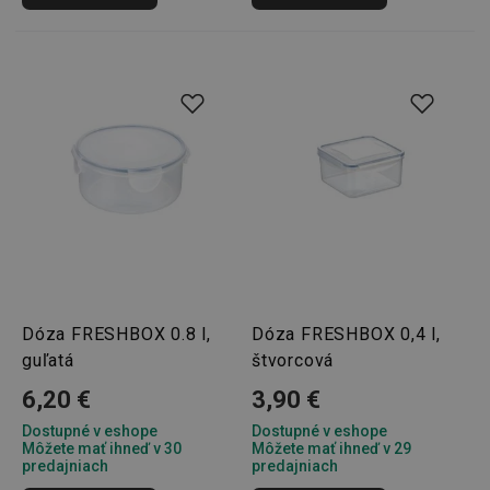
Základné (funkčné) cookies
Analytické a preferenčné cookies
Marketingové cookies
Funkčné súbory
Nevyhnutne potrebné súbory cookie umožňujú
základné funkcie webovej lokality, ako prihlásenie
používateľa a správa účtu. Webová lokalita sa nedá
správne používať bez nevyhnutne potrebných
súborov cookie.
Poskytovateľ
/
Uplynutie
Názov
Doména
platnosti
receive-cookie-deprecation
.doubleclick.net
4 mesiace
4 týždne
Dóza FRESHBOX 0.8 l,
Dóza FRESHBOX 0,4 l,
guľatá
štvorcová
6,20 €
3,90 €
Dostupné v eshope
Dostupné v eshope
Môžete mať ihneď v 30
Môžete mať ihneď v 29
predajniach
predajniach