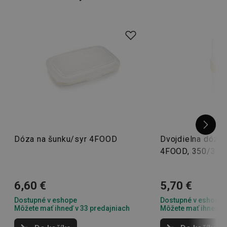
Škatuľky sú navyše vhodné na umývanie v umývačke!
Okrem plastových dóz pre vás máme tiež
termosky na
pitie
vrátane
náhradných dielov
alebo cestovné
fľaše na
pitie
ako pre dospelých, tak pre vašich najmenších.
Inšpirujte sa aj vy!
Dóza na šunku/syr 4FOOD
Dvojdielna dóza 
4FOOD, 350/350
6,60 €
5,70 €
Dostupné v eshope
Dostupné v eshope
Môžete mať ihneď v 33 predajniach
Môžete mať ihneď v 