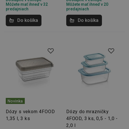
Môžete mať ihneď v 32
Môžete mať ihneď v 20
__rtbh.lid
www.tescoma.sk
1 rok
predajniach
predajniach
Do košíka
Do košíka
pid
1
Twitter Inc.
sekunda
.smartadserver.com
Novinka
Dózy s vekom 4FOOD
Dózy do mrazničky
1,35 l, 3 ks
4FOOD, 3 ks, 0,5 - 1,0 -
2,0 l
lastVisitedProducts
www.tescoma.sk
4 týždne