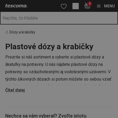
Nachádzate sa na stránke Plastové škatuľky a dózy na potraviny
0
Prejsť na vyhľadávanie
Prejsť na hlavný obsah
Prejsť na navigáciu
MENU
Dózy a krabičky
Plastové dózy a krabičky
a
na
Prezrite si náš sortiment a vyberte si plastové dózy a
škatuľky na potraviny. U nás nájdete plastové dózy na
potraviny so vzduchotesnými aj vodotesnými uzávermi. V
týchto šikovných dózach si potom môžete so sebou vziať
obed do práce, pripraviť do nich desiatu deťom do školy
Čítať ďalej
alebo celej rodine na výlet.
Ak potrebujete uschovať čerstvé bylinky alebo potraviny v
Nechce sa vám vyberať? Zvoľte istotu
náleve, aj na tieto účely môžete využiť škatuľky TESCOMA.