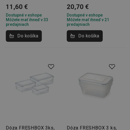
2 dni
11,60 €
20,70 €
Dostupné v eshope
Dostupné v eshope
Môžete mať ihneď v 33
Môžete mať ihneď v 21
predajniach
predajniach
Do košíka
Do košíka
shopsys_abc
www.tescoma.sk
6
mesiacov
SERVERID
Cookies
HAProxy
relácie
Technologies LLC
.clickonometrics.pl
CookieScriptConsent
1 mesiac
CookieScript
www.tescoma.sk
Dóza FRESHBOX 3ks,
Dóza FRESHBOX 3 ks,