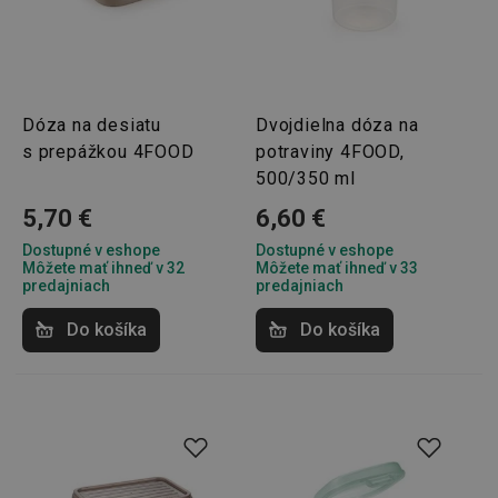
Dóza na desiatu
Dvojdielna dóza na
s prepážkou 4FOOD
potraviny 4FOOD,
500/350 ml
5,70 €
6,60 €
Dostupné v eshope
Dostupné v eshope
Môžete mať ihneď v 32
Môžete mať ihneď v 33
predajniach
predajniach
Do košíka
Do košíka