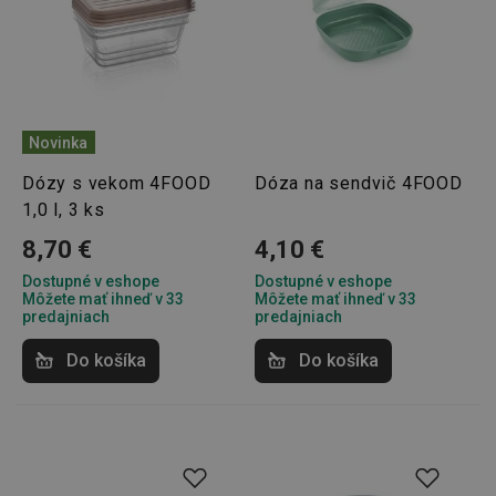
Novinka
Dózy s vekom 4FOOD
Dóza na sendvič 4FOOD
1,0 l, 3 ks
8,70 €
4,10 €
Dostupné v eshope
Dostupné v eshope
Môžete mať ihneď v 33
Môžete mať ihneď v 33
predajniach
predajniach
Do košíka
Do košíka