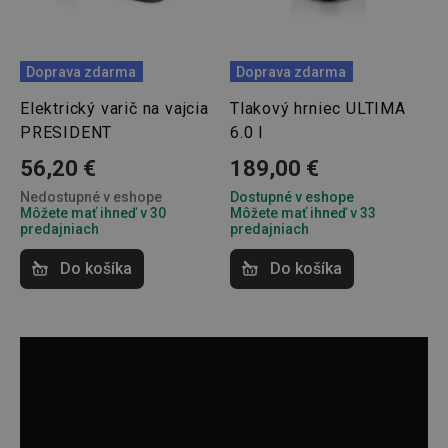
lastVisitedProducts
www.tescoma.sk
4 týždne
2 dni
Doprava zdarma
Doprava zdarma
Elektrický varič na vajcia
Tlakový hrniec ULTIMA
PRESIDENT
6.0 l
56,20 €
189,00 €
Nedostupné v eshope
Dostupné v eshope
Môžete mať ihneď v 30
Môžete mať ihneď v 33
shopsys_abc
www.tescoma.sk
6
mesiacov
predajniach
predajniach
SERVERID
Cookies
HAProxy
Do košíka
Do košíka
relácie
Technologies LLC
.clickonometrics.pl