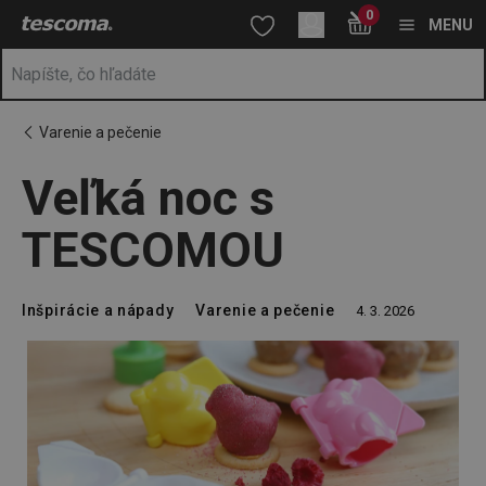
Nachádzate sa na stránke Veľká noc s TESCOMOU
0
Prejsť na vyhľadávanie
Prejsť na hlavný obsah
Prejsť na navigáciu
MENU
Varenie a pečenie
Veľká noc s
TESCOMOU
Inšpirácie a nápady
Varenie a pečenie
4. 3. 2026