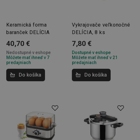
Keramická forma
Vykrajovače veľkonočné
__rtbh.lid
www.tescoma.sk
1 rok
baranček DELÍCIA
DELÍCIA, 8 ks
40,70 €
7,80 €
Nedostupné v eshope
Dostupné v eshope
Môžete mať ihneď v 7
Môžete mať ihneď v 21
predajniach
predajniach
Do košíka
Do košíka
pid
1
Twitter Inc.
sekunda
.smartadserver.com