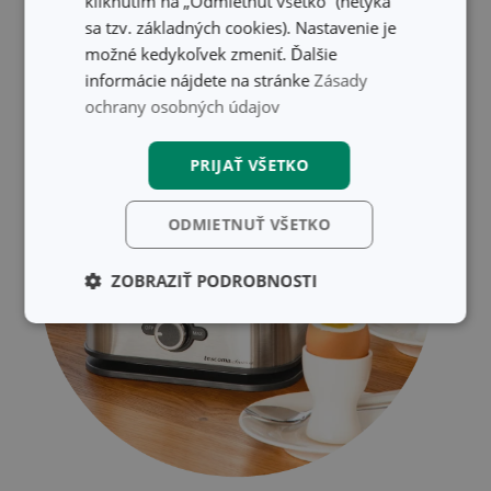
kliknutím na „Odmietnuť všetko“ (netýka
sa tzv. základných cookies). Nastavenie je
možné kedykoľvek zmeniť. Ďalšie
informácie nájdete na stránke
Zásady
ochrany osobných údajov
PRIJAŤ VŠETKO
ODMIETNUŤ VŠETKO
ZOBRAZIŤ PODROBNOSTI
Základné
Analytické a
(funkčné) cookies
preferenčné
cookies
Marketingové
Funkčné súbory
cookies