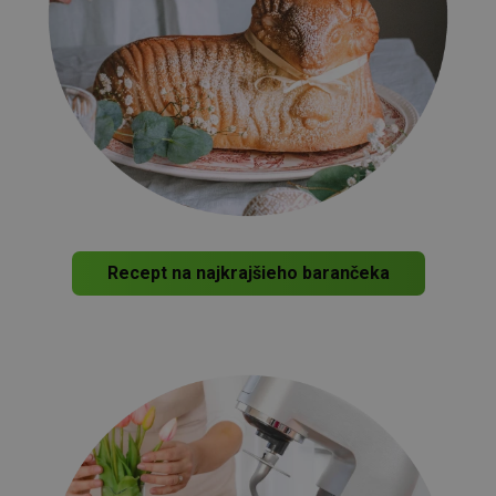
Recept na najkrajšieho barančeka