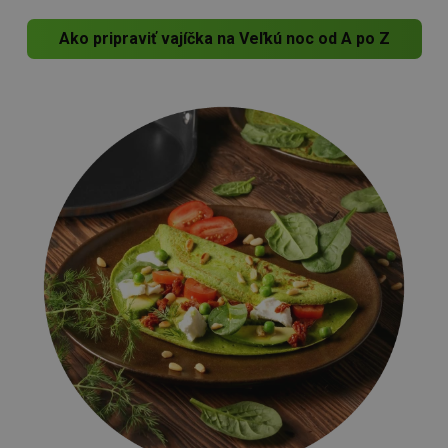
Ako pripraviť vajíčka na Veľkú noc od A po Z
Základné (funkčné) cookies
Analytické a preferenčné cookies
Marketingové cookies
Funkčné súbory
Nevyhnutne potrebné súbory cookie umožňujú
základné funkcie webovej lokality, ako prihlásenie
používateľa a správa účtu. Webová lokalita sa nedá
správne používať bez nevyhnutne potrebných
súborov cookie.
Poskytovateľ
/
Uplynutie
Názov
Doména
platnosti
receive-cookie-deprecation
.doubleclick.net
4 mesiace
4 týždne